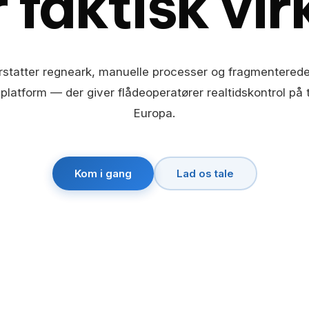
 faktisk vir
rstatter regneark, manuelle processer og fragmenterede
platform — der giver flådeoperatører realtidskontrol på 
Europa.
Kom i gang
Lad os tale