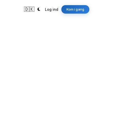
🇩🇰
Log ind
Kom i gang