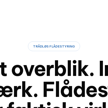
TRÅDLØS FLÅDESTYRING
t overblik. 
ærk.
Flådes