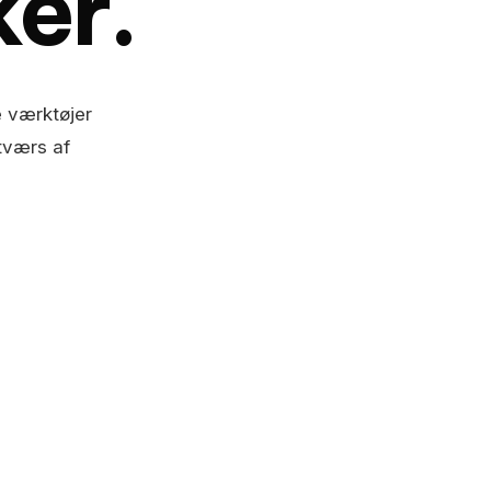
ker.
 værktøjer
tværs af