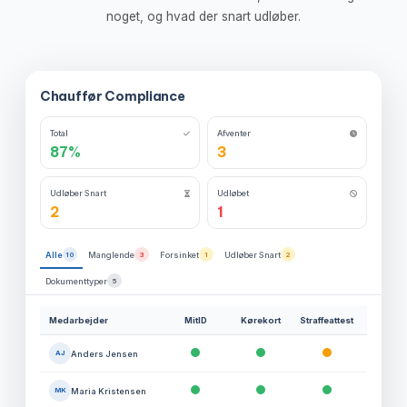
noget, og hvad der snart udløber.
Chauffør Compliance
Total
Afventer
87%
3
Udløber Snart
Udløbet
2
1
Alle
10
Manglende
3
Forsinket
1
Udløber Snart
2
Dokumenttyper
5
Medarbejder
MitID
Kørekort
Straffeattest
Anders Jensen
AJ
Maria Kristensen
MK